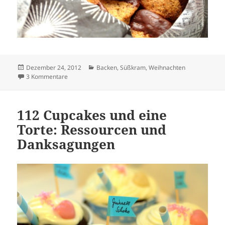
Veröffentlicht
Kategorien
Dezember 24, 2012
Backen
,
Süßkram
,
Weihnachten
am
zu Ein kleines Weihnachtsgeschenk: Nuss-Pangani
3 Kommentare
112 Cupcakes und eine
Torte: Ressourcen und
Danksagungen