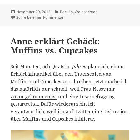
Veröffentlicht
Kategorien
November 29, 2015
Backen
,
Weihnachten
am
zu In der Weihnachtsbäckerei: Vanillekipferl
Schreibe einen Kommentar
Anne erklärt Gebäck:
Muffins vs. Cupcakes
Seit Monaten, ach Quatsch,
Jahren
plane ich, einen
Erklärbärinartikel über den Unterschied von
Muffins und Cupcakes zu schreiben. Jetzt mache ich
das natürlich nur schnell, weil
Frau Nessy mir
zuvor gekommen ist
und eine Leserbefragung
gestartet hat. Dafür wiederum bin ich
verantwortlich, weil ich auf Twitter eine Diskussion
über Muffins und Cupcakes initiierte.