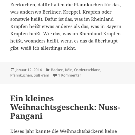
Eierkuchen, dafür halten die Pfannkuchen für das,
was anderswo Berliner, Kreppel, Krapfen oder
sonstwie heißt. Dafür ist das, was im Rheinland
Krapfen heißt etwas anderes als das, was in Bayern
Krapfen heißt. Wie das, was im Rheinland Krapfen
heißt, woanders heißt, wenn es das da überhaupt
gibt, weiß ich allerdings nicht.
Veröffentlicht
Kategorien
Januar 12, 2014
Backen
,
Köln
,
Ostdeutschland
,
am
zu Die grosse Berliner-Pfannku
Pfannkuchen
,
Süßkram
1 Kommentar
Ein kleines
Weihnachtsgeschenk: Nuss-
Pangani
Dieses Jahr kannte die Weihnachtsbäckerei keine