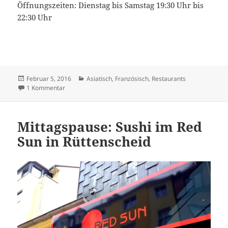
Öffnungszeiten: Dienstag bis Samstag 19:30 Uhr bis
22:30 Uhr
Veröffentlicht
Kategorien
Februar 5, 2016
Asiatisch
,
Französisch
,
Restaurants
am
zu Essen wie Anne in Frankreich: Dan in Bordeaux
1 Kommentar
Mittagspause: Sushi im Red
Sun in Rüttenscheid