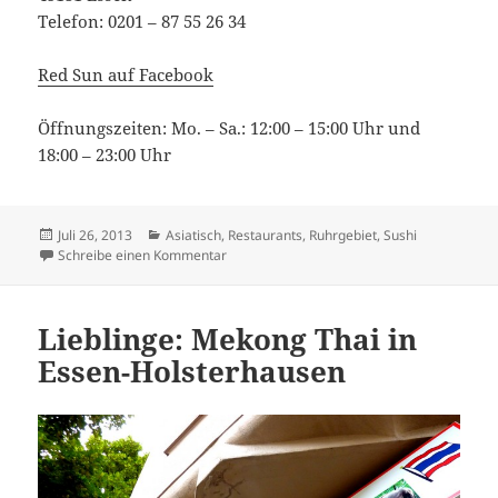
Telefon: 0201 – 87 55 26 34
Red Sun auf Facebook
Öffnungszeiten: Mo. – Sa.: 12:00 – 15:00 Uhr und
18:00 – 23:00 Uhr
Veröffentlicht
Kategorien
Juli 26, 2013
Asiatisch
,
Restaurants
,
Ruhrgebiet
,
Sushi
am
zu Mittagspause: Sushi im Red Sun in Rütte
Schreibe einen Kommentar
Lieblinge: Mekong Thai in
Essen-Holsterhausen