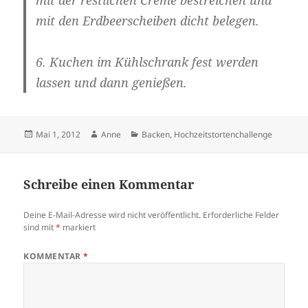
mit der restlichen Creme bestreichen und
mit den Erdbeerscheiben dicht belegen.
6. Kuchen im Kühlschrank fest werden
lassen und dann genießen.
Veröffentlicht
Autor
Kategorien
Mai 1, 2012
Anne
Backen
,
Hochzeitstortenchallenge
am
Schreibe einen Kommentar
Deine E-Mail-Adresse wird nicht veröffentlicht.
Erforderliche Felder
sind mit
*
markiert
KOMMENTAR
*