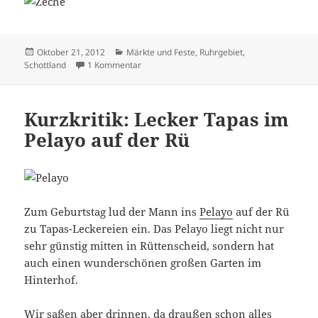
Veröffentlicht
Kategorien
Oktober 21, 2012
Märkte und Feste
,
Ruhrgebiet
,
am
zu Aquavitae: Whisky- und Spirituosenmesse 
Schottland
1 Kommentar
Kurzkritik: Lecker Tapas im
Pelayo auf der Rü
Zum Geburtstag lud der Mann ins
Pelayo
auf der Rü
zu Tapas-Leckereien ein. Das Pelayo liegt nicht nur
sehr günstig mitten in Rüttenscheid, sondern hat
auch einen wunderschönen großen Garten im
Hinterhof.
Wir saßen aber drinnen, da draußen schon alles