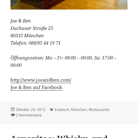
Joe & Ben
Dachauer Straße 25
80335 München
Telefon: 089/95 44 19 71
Öffnungszeiten: Mo – Fr: 08:00 – 00:00, Sa: 17:00 –
00:00
http://www.joeandben.com/
Joe & Ben auf Facebook
Veröffentlicht
Kategorien
Oktober 29, 2012
Exotisch
,
München
,
Restaurants
am
zu (Noch) keine Poutine, aber viel Ahornsirup bei Joe &
2 Kommentare