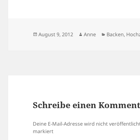
Veröffentlicht
Autor
Kategorien
August 9, 2012
Anne
Backen
,
Hochz
am
Schreibe einen Kommen
Deine E-Mail-Adresse wird nicht veröffentlicht
markiert