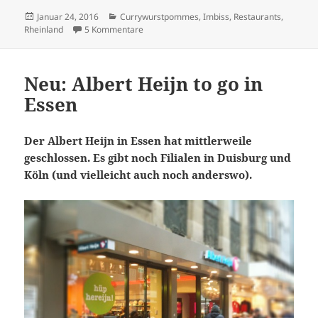
Veröffentlicht
Kategorien
Januar 24, 2016
Currywurstpommes
,
Imbiss
,
Restaurants
,
am
zu Endlich Poutine! Im Frittenwerk in Düssel
Rheinland
5 Kommentare
Neu: Albert Heijn to go in
Essen
Der Albert Heijn in Essen hat mittlerweile
geschlossen. Es gibt noch Filialen in Duisburg und
Köln (und vielleicht auch noch anderswo).