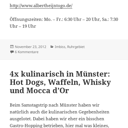
http://www.albertheijntogo.de/
Öffnungszeiten: Mo. – Fr.: 6:30 Uhr – 20 Uhr, Sa.: 7:30
Uhr – 19 Uhr
Veröffentlicht
Kategorien
November 23, 2012
Imbiss
,
Ruhrgebiet
am
zu Neu: Albert Heijn to go in Essen
6 Kommentare
4x kulinarisch in Münster:
Hot Dogs, Waffeln, Whisky
und Mocca d’Or
Beim Samstagstrip nach Münster haben wir
natürlich auch die kulinarischen Gegebenheiten
ausgelotet. Dabei haben wir eher ein bisschen
Gastro-Hopping betrieben, hier mal was kleines,