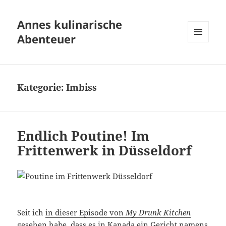
Annes kulinarische
Abenteuer
MENÜ
UND
WIDGETS
Kategorie:
Imbiss
Endlich Poutine! Im
Frittenwerk in Düsseldorf
Seit ich
in dieser Episode von
My Drunk Kitchen
gesehen habe, dass es in Kanada ein Gericht namens