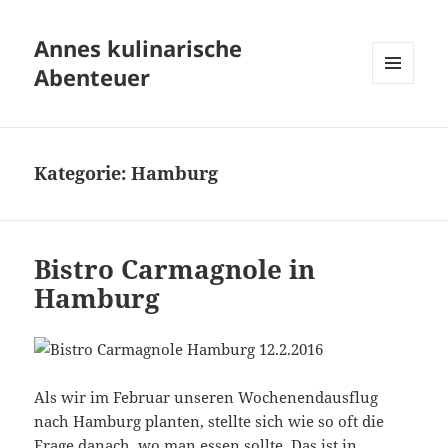
Annes kulinarische
Abenteuer
MENÜ
UND
WIDGETS
Kategorie:
Hamburg
Bistro Carmagnole in
Hamburg
Als wir im Februar unseren Wochenendausflug
nach Hamburg planten, stellte sich wie so oft die
Frage danach, wo man essen sollte. Das ist in