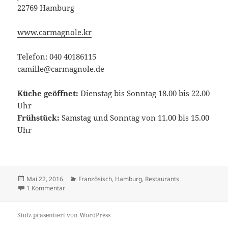
22769 Hamburg
www.carmagnole.kr
Telefon: 040 40186115
camille@carmagnole.de
Küche geöffnet:
Dienstag bis Sonntag 18.00 bis 22.00
Uhr
Frühstück:
Samstag und Sonntag von 11.00 bis 15.00
Uhr
Veröffentlicht
Kategorien
Mai 22, 2016
Französisch
,
Hamburg
,
Restaurants
am
zu Bistro Carmagnole in Hamburg
1 Kommentar
Stolz präsentiert von WordPress