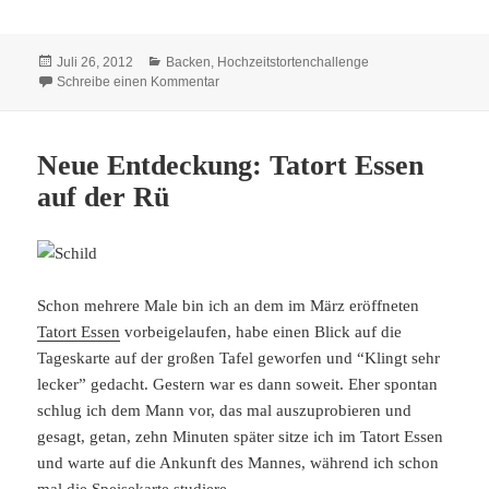
Veröffentlicht
Kategorien
Juli 26, 2012
Backen
,
Hochzeitstortenchallenge
am
zu Hochzeitstortenchallenge: Der grosse Tag
Schreibe einen Kommentar
Neue Entdeckung: Tatort Essen
auf der Rü
Schon mehrere Male bin ich an dem im März eröffneten
Tatort Essen
vorbeigelaufen, habe einen Blick auf die
Tageskarte auf der großen Tafel geworfen und “Klingt sehr
lecker” gedacht. Gestern war es dann soweit. Eher spontan
schlug ich dem Mann vor, das mal auszuprobieren und
gesagt, getan, zehn Minuten später sitze ich im Tatort Essen
und warte auf die Ankunft des Mannes, während ich schon