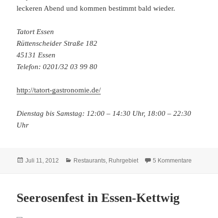
leckeren Abend und kommen bestimmt bald wieder.
Tatort Essen
Rüttenscheider Straße 182
45131 Essen
Telefon: 0201/32 03 99 80
http://tatort-gastronomie.de/
Dienstag bis Samstag: 12:00 – 14:30 Uhr, 18:00 – 22:30
Uhr
Veröffentlicht
Kategorien
zu Neue E
Juli 11, 2012
Restaurants
,
Ruhrgebiet
5 Kommentare
am
Seerosenfest in Essen-Kettwig