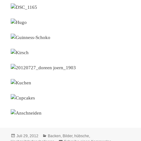
Veröffentlicht
Kategorien
Juli 29, 2012
Backen
,
Bilder, hübsche
,