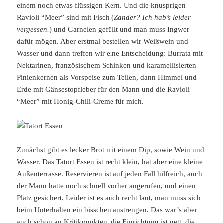
einem noch etwas flüssigen Kern. Und die knusprigen
Ravioli “Meer” sind mit Fisch (
Zander? Ich hab’s leider
vergessen.
) und Garnelen gefüllt und man muss Ingwer
dafür mögen. Aber erstmal bestellen wir Weißwein und
Wasser und dann treffen wir eine Entscheidung: Burrata mit
Nektarinen, französischem Schinken und karamellisierten
Pinienkernen als Vorspeise zum Teilen, dann Himmel und
Erde mit Gänsestopfleber für den Mann und die Ravioli
“Meer” mit Honig-Chili-Creme für mich.
Zunächst gibt es lecker Brot mit einem Dip, sowie Wein und
Wasser. Das Tatort Essen ist recht klein, hat aber eine kleine
Außenterrasse. Reservieren ist auf jeden Fall hilfreich, auch
der Mann hatte noch schnell vorher angerufen, und einen
Platz gesichert. Leider ist es auch recht laut, man muss sich
beim Unterhalten ein bisschen anstrengen. Das war’s aber
auch schon an Kritikpunkten, die Einrichtung ist nett, die