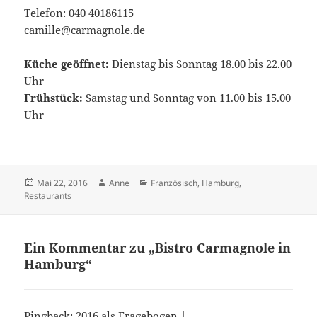
Telefon: 040 40186115
camille@carmagnole.de
Küche geöffnet:
Dienstag bis Sonntag 18.00 bis 22.00
Uhr
Frühstück:
Samstag und Sonntag von 11.00 bis 15.00
Uhr
Veröffentlicht
Autor
Kategorien
Mai 22, 2016
Anne
Französisch
,
Hamburg
,
am
Restaurants
Ein Kommentar zu „Bistro Carmagnole in
Hamburg“
Pingback:
2016 als Fragebogen |