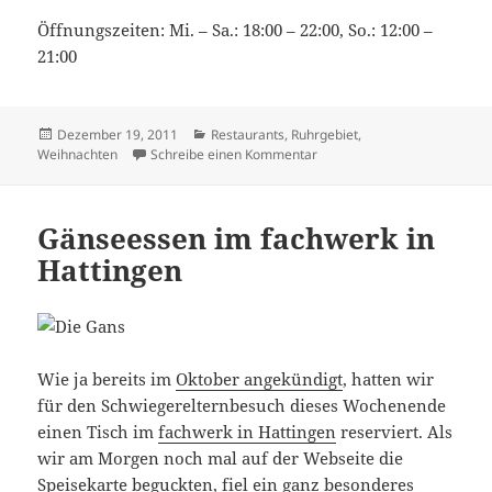
Öffnungszeiten: Mi. – Sa.: 18:00 – 22:00, So.: 12:00 –
21:00
Veröffentlicht
Kategorien
Dezember 19, 2011
Restaurants
,
Ruhrgebiet
,
am
zu Weihnachtsgans reloaded 
Weihnachten
Schreibe einen Kommentar
Gänseessen im fachwerk in
Hattingen
Wie ja bereits im
Oktober angekündigt
, hatten wir
für den Schwiegerelternbesuch dieses Wochenende
einen Tisch im
fachwerk in Hattingen
reserviert. Als
wir am Morgen noch mal auf der Webseite die
Speisekarte beguckten, fiel ein ganz besonderes