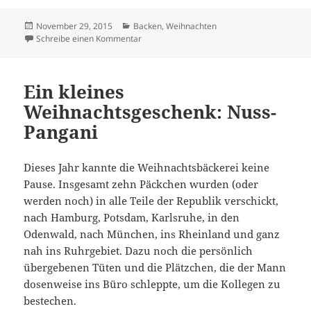
Veröffentlicht
Kategorien
November 29, 2015
Backen
,
Weihnachten
am
zu In der Weihnachtsbäckerei: Vanillekipferl
Schreibe einen Kommentar
Ein kleines
Weihnachtsgeschenk: Nuss-
Pangani
Dieses Jahr kannte die Weihnachtsbäckerei keine
Pause. Insgesamt zehn Päckchen wurden (oder
werden noch) in alle Teile der Republik verschickt,
nach Hamburg, Potsdam, Karlsruhe, in den
Odenwald, nach München, ins Rheinland und ganz
nah ins Ruhrgebiet. Dazu noch die persönlich
übergebenen Tüten und die Plätzchen, die der Mann
dosenweise ins Büro schleppte, um die Kollegen zu
bestechen.