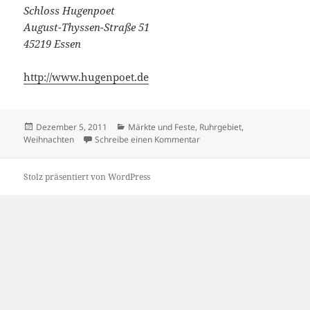
Schloss Hugenpoet
August-Thyssen-Straße 51
45219 Essen
http://www.hugenpoet.de
Veröffentlicht
Kategorien
Dezember 5, 2011
Märkte und Feste
,
Ruhrgebiet
,
am
zu Weihnachtsmarkt auf Sch
Weihnachten
Schreibe einen Kommentar
Stolz präsentiert von WordPress