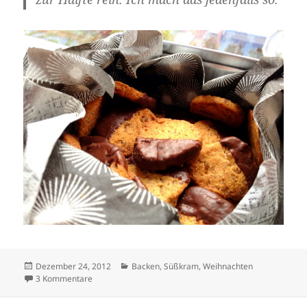
Veröffentlicht
Kategorien
Dezember 24, 2012
Backen
,
Süßkram
,
Weihnachten
am
zu Ein kleines Weihnachtsgeschenk: Nuss-Pangani
3 Kommentare