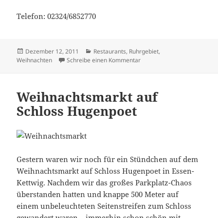
Telefon: 02324/6852770
Veröffentlicht
Kategorien
Dezember 12, 2011
Restaurants
,
Ruhrgebiet
,
am
zu Gänseessen im fachwerk 
Weihnachten
Schreibe einen Kommentar
Weihnachtsmarkt auf
Schloss Hugenpoet
Gestern waren wir noch für ein Stündchen auf dem
Weihnachtsmarkt auf Schloss Hugenpoet in Essen-
Kettwig. Nachdem wir das großes Parkplatz-Chaos
überstanden hatten und knappe 500 Meter auf
einem unbeleuchteten Seitenstreifen zum Schloss
gewandert waren – immerhin schon schön mit