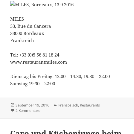
MILES
33, Rue du Cancera
33000 Bordeaux
Frankreich
Tel: +33 (0)5 56 81 18 24
www.restaurantmiles.com
Dienstag bis Freitag: 12:00 – 14:30, 19:30 – 22:00
Samstag 19:30 – 22:00
Veröffentlicht
Kategorien
September 19, 2016
Französisch
,
Restaurants
am
zu Essen wie Anne in Frankreich: MILES in Bordeaux
2 Kommentare
Caro und Küchenjunge beim