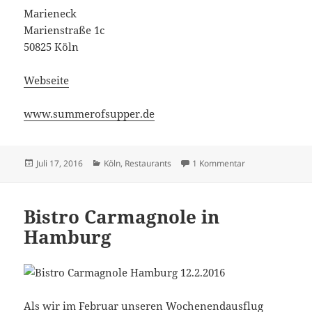
Marieneck
Marienstraße 1c
50825 Köln
Webseite
www.summerofsupper.de
Veröffentlicht
Kategorien
zu Caro und Küc
Juli 17, 2016
Köln
,
Restaurants
1 Kommentar
am
Bistro Carmagnole in
Hamburg
Als wir im Februar unseren Wochenendausflug