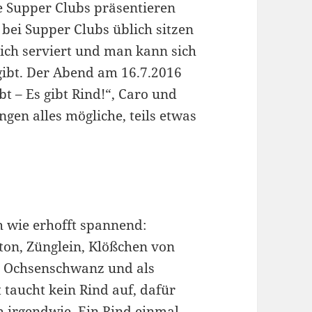
e Supper Clubs präsentieren
 bei Supper Clubs üblich sitzen
leich serviert und man kann sich
gibt. Der Abend am 16.7.2016
t – Es gibt Rind!“, Caro und
ngen alles mögliche, teils etwas
ch wie erhofft spannend:
on, Zünglein, Klößchen von
m Ochsenschwanz und als
 taucht kein Rind auf, dafür
h irgendwie. Ein Rind einmal