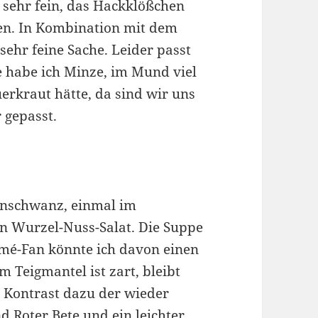
sehr fein, das Hackklößchen
en. In Kombination mit dem
sehr feine Sache. Leider passt
e habe ich Minze, im Mund viel
uerkraut hätte, da sind wir uns
 gepasst.
enschwanz, einmal im
in Wurzel-Nuss-Salat. Die Suppe
mmé-Fan könnte ich davon einen
m Teigmantel ist zart, bleibt
s Kontrast dazu der wieder
d Roter Bete und ein leichter