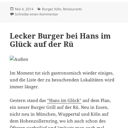
Veröffentlicht
Kategorien
Mai 4, 2014
Burger
,
Köln
,
Restaurants
am
zu Kurzkritik: Beef Brothers in Köln
Schreibe einen Kommentar
Lecker Burger bei Hans im
Glück auf der Rü
Im Moment tut sich gastronomisch wieder einiges,
und die Liste der zu besuchenden Lokalitäten wird
immer länger.
Gestern stand das
“Hans im Glück”
auf dem Plan,
ein neuer Burger Grill auf der Rü. Neu in Essen,
nicht neu in München, Wuppertal und Köln auf
dem Hohenzollernring, wo ich auch schon des
Öfteren vorbeilief und “müsste man auch mal