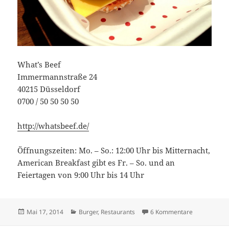
What’s Beef
Immermannstraße 24
40215 Düsseldorf
0700 / 50 50 50 50
http://whatsbeef.de/
Öffnungszeiten: Mo. – So.: 12:00 Uhr bis Mitternacht,
American Breakfast gibt es Fr. – So. und an
Feiertagen von 9:00 Uhr bis 14 Uhr
Veröffentlicht
Kategorien
zu What’s Be
Mai 17, 2014
Burger
,
Restaurants
6 Kommentare
am