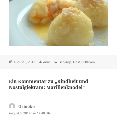
Veröffentlicht
Autor
Kategorien
August 5, 2012
Anne
Lieblinge
,
Obst
,
Süßkram
am
Ein Kommentar zu „Kindheit und
Nostalgiekram: Marillenknödel“
Orinoko
sagt:
August 5, 2012 um 17:40 Uhr