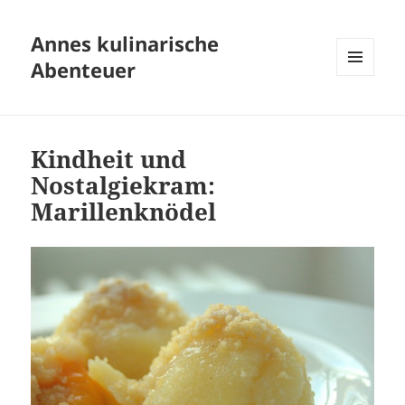
Annes kulinarische
Abenteuer
MENÜ
UND
WIDGETS
Kindheit und
Nostalgiekram:
Marillenknödel