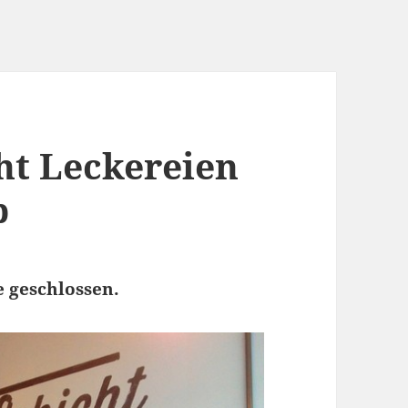
cht Leckereien
b
e geschlossen.