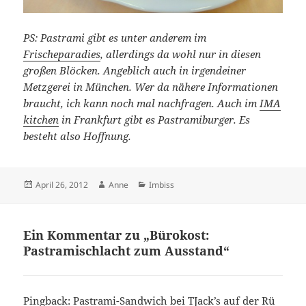
PS: Pastrami gibt es unter anderem im
Frischeparadies
, allerdings da wohl nur in diesen
großen Blöcken. Angeblich auch in irgendeiner
Metzgerei in München. Wer da nähere Informationen
braucht, ich kann noch mal nachfragen. Auch im
IMA
kitchen
in Frankfurt gibt es Pastramiburger. Es
besteht also Hoffnung.
Veröffentlicht
Autor
Kategorien
April 26, 2012
Anne
Imbiss
am
Ein Kommentar zu „Bürokost:
Pastramischlacht zum Ausstand“
Pingback:
Pastrami-Sandwich bei TJack’s auf der Rü