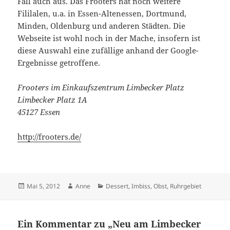
Fall auch aus. Das Frooters hat noch weitere
Fililalen, u.a. in Essen-Altenessen, Dortmund,
Minden, Oldenburg und anderen Städten. Die
Webseite ist wohl noch in der Mache, insofern ist
diese Auswahl eine zufällige anhand der Google-
Ergebnisse getroffene.
Frooters im Einkaufszentrum Limbecker Platz
Limbecker Platz 1A
45127 Essen
http://frooters.de/
Veröffentlicht
Autor
Kategorien
Mai 5, 2012
Anne
Dessert
,
Imbiss
,
Obst
,
Ruhrgebiet
am
Ein Kommentar zu „Neu am Limbecker