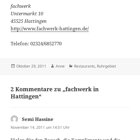
fachwerk
Untermarkt 10
45525 Hattingen
http://www.fachwerk-hattingen.de/
Telefon: 02324/6852770
Veröffentlicht
Autor
Kategorien
Oktober 29, 2011
Anne
Restaurants
,
Ruhrgebiet
am
2 Kommentare zu „fachwerk in
Hattingen“
Semi Hassine
sagt:
November 14, 2011 um 14:51 Uhr
Vielen für den Besuch, die Komplimente und die