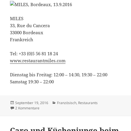
MILES
33, Rue du Cancera
33000 Bordeaux
Frankreich
Tel: +33 (0)5 56 81 18 24
www.restaurantmiles.com
Dienstag bis Freitag: 12:00 – 14:30, 19:30 – 22:00
Samstag 19:30 – 22:00
Veröffentlicht
Kategorien
September 19, 2016
Französisch
,
Restaurants
am
zu Essen wie Anne in Frankreich: MILES in Bordeaux
2 Kommentare
Caro und Küchenjunge beim