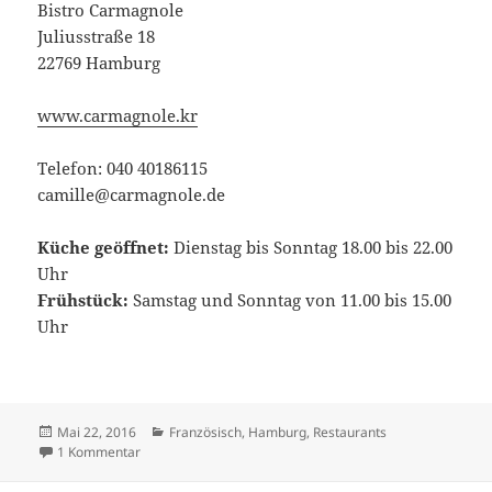
Bistro Carmagnole
Juliusstraße 18
22769 Hamburg
www.carmagnole.kr
Telefon: 040 40186115
camille@carmagnole.de
Küche geöffnet:
Dienstag bis Sonntag 18.00 bis 22.00
Uhr
Frühstück:
Samstag und Sonntag von 11.00 bis 15.00
Uhr
Veröffentlicht
Kategorien
Mai 22, 2016
Französisch
,
Hamburg
,
Restaurants
am
zu Bistro Carmagnole in Hamburg
1 Kommentar