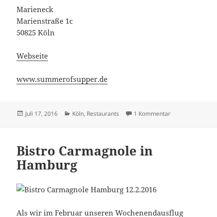
Marieneck
Marienstraße 1c
50825 Köln
Webseite
www.summerofsupper.de
Veröffentlicht
Kategorien
zu Caro und Küc
Juli 17, 2016
Köln
,
Restaurants
1 Kommentar
am
Bistro Carmagnole in
Hamburg
Als wir im Februar unseren Wochenendausflug