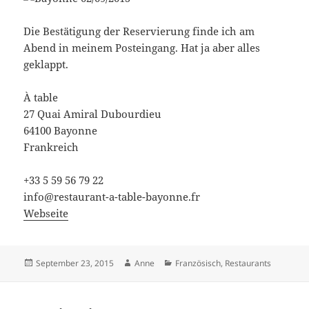
Die Bestätigung der Reservierung finde ich am
Abend in meinem Posteingang. Hat ja aber alles
geklappt.
À table
27 Quai Amiral Dubourdieu
64100 Bayonne
Frankreich
+33 5 59 56 79 22
info@restaurant-a-table-bayonne.fr
Webseite
Veröffentlicht
Autor
Kategorien
September 23, 2015
Anne
Französisch
,
Restaurants
am