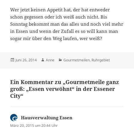
Wer jetzt keinen Appetit hat, der hat entweder
schon gegessen oder ich weiß auch nicht. Bis
Sonntag bekommt man das alles und noch viel mehr
in Essen und wenn der Zufall es so will kann man
sogar mir über den Weg laufen, wer weiß?
Veröffentlicht
Autor
Kategorien
Juni 26, 2014
Anne
Gourmetmeilen
,
Ruhrgebiet
am
Ein Kommentar zu „Gourmetmeile ganz
groß: „Essen verwöhnt“ in der Essener
City“
Hausverwaltung Essen
sagt:
März 20, 2015 um 20:44 Uhr