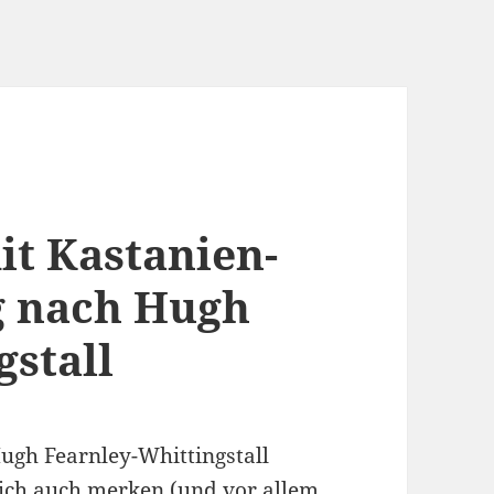
it Kastanien-
 nach Hugh
gstall
gh Fearnley-Whittingstall
ich auch merken (und vor allem