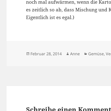
noch mal aufwärmen, wenn die Kartoff
es zeitlich so ab, dass Mischung und Ka
Eigentlich ist es egal.)
Veröffentlicht
Autor
Kategorien
Februar 28, 2014
Anne
Gemüse
,
Ve
am
Schreibe einen Kommen