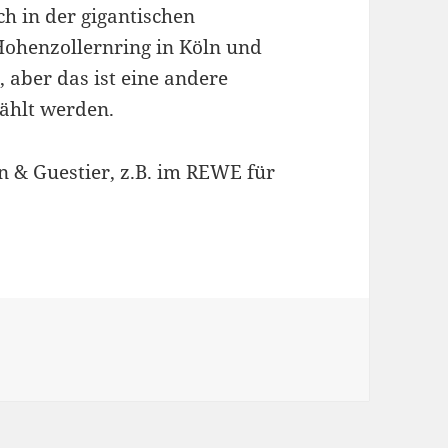
ch in der gigantischen
ohenzollernring in Köln und
, aber das ist eine andere
zählt werden.
n & Guestier, z.B. im REWE für
en