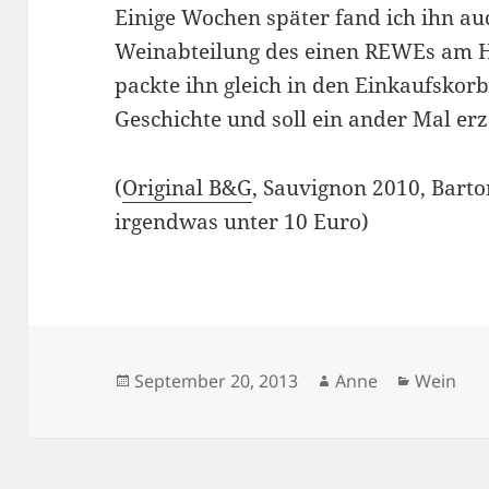
Einige Wochen später fand ich ihn au
Weinabteilung des einen REWEs am H
packte ihn gleich in den Einkaufskorb
Geschichte und soll ein ander Mal er
(
Original B&G
, Sauvignon 2010, Barto
irgendwas unter 10 Euro)
Veröffentlicht
Autor
Kategori
September 20, 2013
Anne
Wein
am