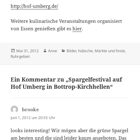
http://hof-umberg.de/
Weitere kulinarische Veranstaltungen organisiert
von Essen genießen gibt es
hier
.
Veröffentlicht
Autor
Kategorien
Mai 31, 2012
Anne
Bilder, hübsche
,
Märkte und Feste
,
am
Ruhrgebiet
Ein Kommentar zu „Spargelfestival auf
Hof Umberg in Bottrop-Kirchhellen“
brooke
sagt:
Juni 1, 2012 um 20:55 Uhr
looks interesting! Wir mögen aber die grüne Spargel
am besten und die sind leider kaum angeboten. Das