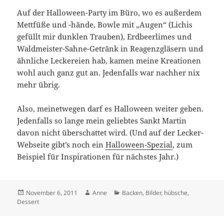
Auf der Halloween-Party im Büro, wo es außerdem
Mettfüße und -hände, Bowle mit „Augen“ (Lichis
gefüllt mir dunklen Trauben), Erdbeerlimes und
Waldmeister-Sahne-Getränk in Reagenzgläsern und
ähnliche Leckereien hab, kamen meine Kreationen
wohl auch ganz gut an. Jedenfalls war nachher nix
mehr übrig.
Also, meinetwegen darf es Halloween weiter geben.
Jedenfalls so lange mein geliebtes Sankt Martin
davon nicht überschattet wird. (Und auf der Lecker-
Webseite gibt’s noch ein
Halloween-Spezial
, zum
Beispiel für Inspirationen für nächstes Jahr.)
Veröffentlicht
Autor
Kategorien
November 6, 2011
Anne
Backen
,
Bilder, hübsche
,
am
Dessert