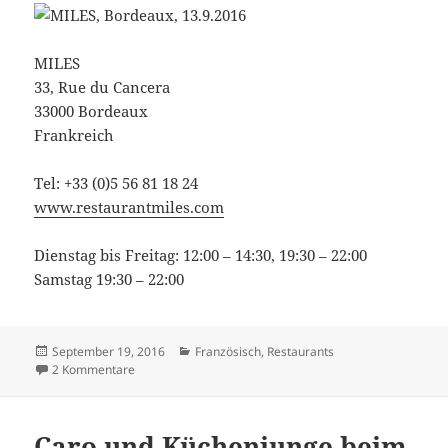
MILES
33, Rue du Cancera
33000 Bordeaux
Frankreich
Tel: +33 (0)5 56 81 18 24
www.restaurantmiles.com
Dienstag bis Freitag: 12:00 – 14:30, 19:30 – 22:00
Samstag 19:30 – 22:00
Veröffentlicht
Kategorien
September 19, 2016
Französisch
,
Restaurants
am
zu Essen wie Anne in Frankreich: MILES in Bordeaux
2 Kommentare
Caro und Küchenjunge beim