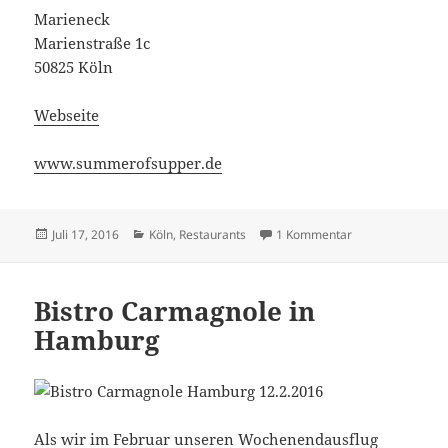
Marieneck
Marienstraße 1c
50825 Köln
Webseite
www.summerofsupper.de
Veröffentlicht
Kategorien
zu Caro und Küc
Juli 17, 2016
Köln
,
Restaurants
1 Kommentar
am
Bistro Carmagnole in
Hamburg
Als wir im Februar unseren Wochenendausflug